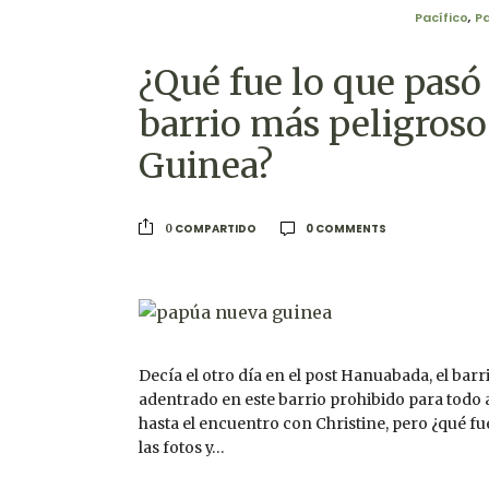
Pacífico
,
P
¿Qué fue lo que pasó
barrio más peligros
Guinea?
0 COMMENTS
COMPARTIDO
0
Decía el otro día en el post Hanuabada, el ba
adentrado en este barrio prohibido para todo
hasta el encuentro con Christine, pero ¿qué f
las fotos y…