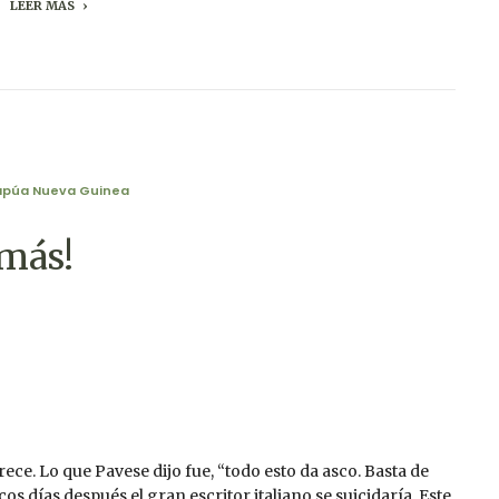
LEER MÁS
apúa Nueva Guinea
 más!
ece. Lo que Pavese dijo fue, “todo esto da asco. Basta de
os días después el gran escritor italiano se suicidaría. Este