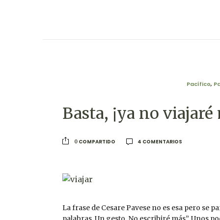
Pacífico
,
P
Basta, ¡ya no viajaré
4 COMENTARIOS
COMPARTIDO
0
La frase de Cesare Pavese no es esa pero se par
palabras. Un gesto. No escribiré más”. Unos poc