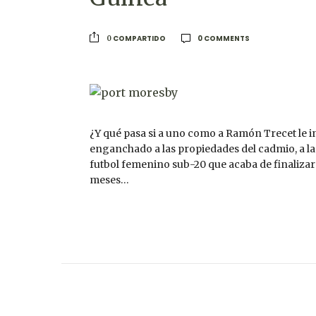
0 COMMENTS
COMPARTIDO
0
¿Y qué pasa si a uno como a Ramón Trecet le 
enganchado a las propiedades del cadmio, a las
futbol femenino sub-20 que acaba de finalizar
meses…