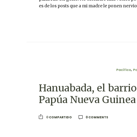
es de los posts que a mi madre le ponen nervi
Pacífico
,
P
Hanuabada, el barrio
Papúa Nueva Guinea
0 COMMENTS
COMPARTIDO
0