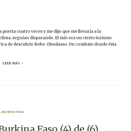
 puerta cuatro veces y me dijo que me llevaría a la
el clima, seguían disparando. El mío era un cierto turismo
órica de descubrir Bobo-Dioulasso. Un combate donde ésta
LEER MÁS
,
Burkina Faso
Burkina Faso (4) de (6)