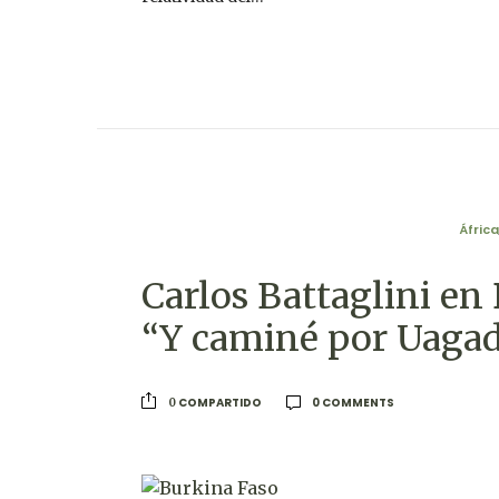
África
Carlos Battaglini en 
“Y caminé por Uaga
0 COMMENTS
COMPARTIDO
0