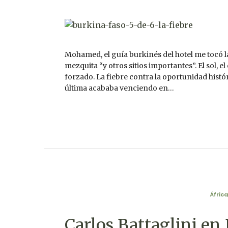
Mohamed, el guía burkinés del hotel me tocó la
mezquita “y otros sitios importantes”. El sol, 
forzado. La fiebre contra la oportunidad hist
última acababa venciendo en…
África
Carlos Battaglini en 