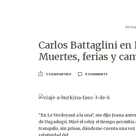
África
Carlos Battaglini en 
Muertes, ferias y ca
0 COMMENTS
COMPARTIDO
0
“En Le Verdoyant a la una”, me dijo Joana ante
de Uagadugú. Miré el reloj: el tiempo permitía
tranquilo, sin prisas, dándome cuenta una ve
relatividad del…