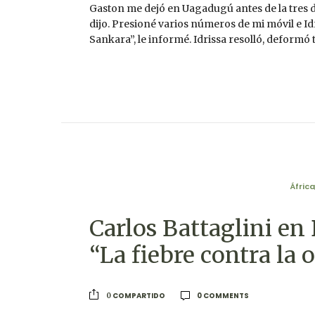
Gaston me dejó en Uagadugú antes de la tres de 
dijo. Presioné varios números de mi móvil e Id
Sankara”, le informé. Idrissa resolló, deformó t
África
Carlos Battaglini en 
“La fiebre contra la 
0 COMMENTS
COMPARTIDO
0