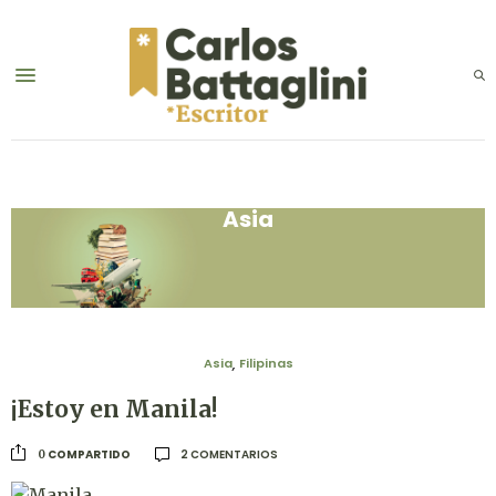
Asia
Viajes
Asia
Filipinas
,
¡Estoy en Manila!
2 COMENTARIOS
COMPARTIDO
0