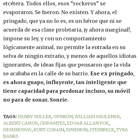
etcétera. Todos ellos, esos “rockeros” se
evaporaron. Se fueron. No existen. Y ahora, el
pringado, que ya no lo es, es un héroe que ni se
acuerda de esa clase proletaria, ¡y ahora marginal!,
impone su ley, y con un comportamiento
lógicamente animal, no permite la entrada en su
selva de ningún extraño, y menos de aquellos idiotas
ignorantes, de ideas fijas que pensaron que la vida
se acababa en la calle de su barrio.
Ese ex pringado,
es ahora guapo, influyente, tan inteligente que
tiene capacidad para perdonar incluso, su móvil
no para de sonar. Sonríe.
TAGS:
HENRY MILLER
,
OPINIÓN
,
WILLIAM FAULKNER
,
ALBERT CAMUS
,
CERVANTES
,
EDGAR ALLAN POE
,
HEMINGWAY
,
KURT COBAIN
,
SIMENON
,
STEINBECK
,
TYRA
BANKS