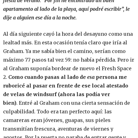
fiesta de verano. “Por fin he encontrado un buen
apartamento al lado de la playa, aquí podré escribir”, le
dije a alguien ese día a la noche.
Al día siguiente cayó la hora del desayuno como una
lealtad más. En esta ocasión tenía claro que iría al
Graham. Ya me sabía bien el camino, serían como
máximo 77 pasos tal vez 59: no había pérdida. Pero ir
al Graham suponía bordear de nuevo el Fresh Space
2.
Como cuando pasas al lado de
esa
persona me
ruboricé al pasar en frente de ese local atestado
de velas de windsurf (ahora las podía ver
bien)
. Entré al Graham con una cierta sensación de
culpabilidad. Todo era tan perfecto aquí: las
camareras eran jóvenes, guapas, sus pieles
transmitían frescura, aventuras de viernes y
agostos. Por la puerta no paraba de entrar gente y