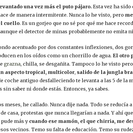
vantado una vez más el puto pájaro.
Esta vez ha sido
hace de manera intermitente. Nunca lo he visto, pero
me 
l cuello
. Es un gorjeo que no sé por qué me hace record
s, aunque el detector de minas probablemente no emita n
ondo acentuado por dos constantes inflexiones, dos gor
oducen en los oídos como un chorrillo de agua.
El otro 
se
grazna
, chilla, se desgañita. Tampoco lo he visto pe
n aspecto tropical, multicolor
,
salido de la jungla bra
de coche antiguo desfalleciendo te levanta a las 5 de la
os sin saber ni donde estás. Entonces, ya sabes.
meses, he callado. Nunca dije nada. Todo se reducía a 
 de casa, protestas que nunca llegarían a nada. Y ahí que
o pude más y
cuando ese mamón, el que chirria, me de
esos vecinos. Temo su falta de educación. Temo su rudez