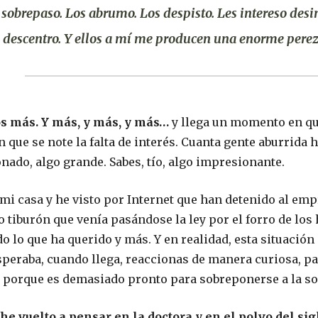
 sobrepaso. Los abrumo. Los despisto. Les intereso de
 descentro. Y ellos a mí me producen una enorme perez
s más. Y más, y más, y más…
y llega un momento en que
in que se note la falta de interés. Cuanta gente aburrida 
nado, algo grande. Sabes, tío, algo impresionante.
mi casa y he visto por Internet que han detenido al em
co tiburón que venía pasándose la ley por el forro de lo
do lo que ha querido y más. Y en realidad, esta situación
speraba, cuando llega, reaccionas de manera curiosa, pas
 porque es demasiado pronto para sobreponerse a la so
he vuelto a pensar en la doctora y en el polvo del sig