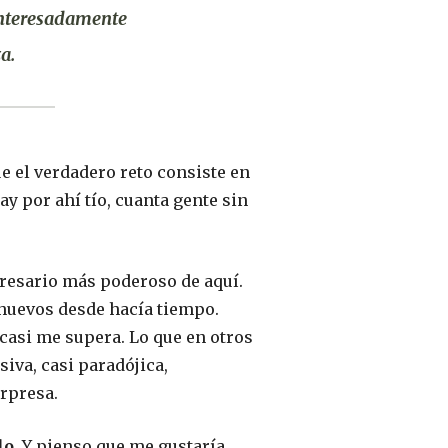
sinteresadamente
a.
 el verdadero reto consiste en
hay por ahí tío, cuanta gente sin
presario más poderoso de aquí.
s huevos desde hacía tiempo.
 casi me supera. Lo que en otros
iva, casi paradójica,
rpresa.
lo.
Y pienso que me gustaría