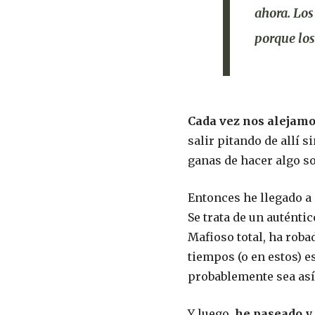
ahora. Los
porque los
Cada vez nos alejamo
salir pitando de allí s
ganas de hacer algo so
Entonces he llegado a 
Se trata de un auténti
Mafioso total, ha roba
tiempos (o en estos) e
probablemente sea así
Y luego,
he paseado y 