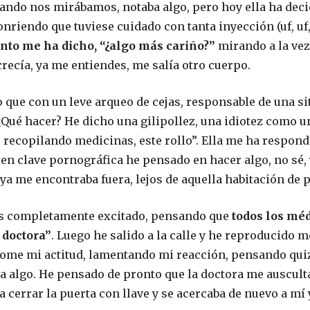
ando nos mirábamos, notaba algo, pero hoy ella ha deci
riendo que tuviese cuidado con tanta inyección (uf, uf,
onto me ha dicho, “¿algo más cariño?”
mirando a la vez
crecía, ya me entiendes, me salía otro cuerpo.
 que con un leve arqueo de cejas, responsable de una s
Qué hacer? He dicho una gilipollez, una idiotez como u
 recopilando medicinas, este rollo”. Ella me ha respond
í, en clave pornográfica he pensado en hacer algo, no s
ya me encontraba fuera, lejos de aquella habitación de p
as completamente excitado, pensando que
todos los mé
 doctora”
. Luego he salido a la calle y he reproducido 
ome mi actitud, lamentando mi reacción, pensando quizá
a algo. He pensado de pronto que la doctora me ausculta
a cerrar la puerta con llave y se acercaba de nuevo a mí 