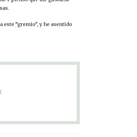
sas.
 a este “gremio”, y he asentido
í
.