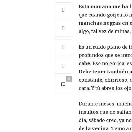
Esta mañana me ha le
que cuando gorjea lo 
manchas negras en e
algo, tal vez de mina
Es un ruido plano de f
profundos que se intr
cabe
. Ese no gorjea, e
Debe tener también u
0
constante, chirrioso, 
cara. Y tú abres los oj
Durante meses, muchos 
insultos que no salían
día, sábado creo, ya n
de la vecina
. Temo a 