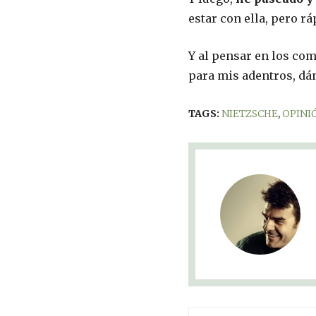
estar con ella, pero r
Y al pensar en los co
para mis adentros, dá
TAGS:
NIETZSCHE
,
OPINI