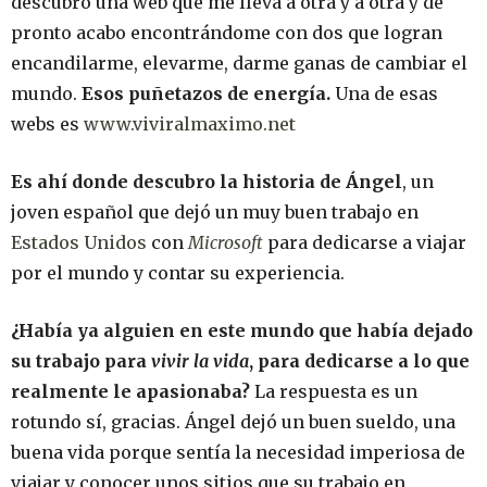
descubro una web que me lleva a otra y a otra y de
pronto acabo encontrándome con dos que logran
encandilarme, elevarme, darme ganas de cambiar el
mundo.
Esos puñetazos de energía.
Una de esas
webs es
www.viviralmaximo.net
Es ahí donde descubro la historia de Ángel
, un
joven español que dejó un muy buen trabajo en
Estados Unidos
con
Microsoft
para dedicarse a viajar
por el mundo y contar su experiencia.
¿Había ya alguien en este mundo que había dejado
su trabajo para
vivir la vida
, para dedicarse a lo que
realmente le apasionaba?
La respuesta es un
rotundo sí, gracias. Ángel dejó un buen sueldo, una
buena vida porque sentía la necesidad imperiosa de
viajar y conocer unos sitios que su trabajo en