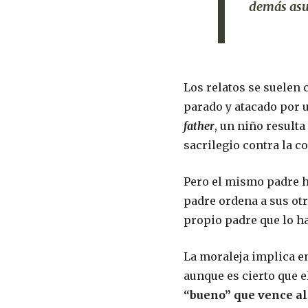
demás asun
Los relatos se suelen 
parado y atacado por u
father
, un niño result
sacrilegio contra la c
Pero el mismo padre ha
padre ordena a sus otr
propio padre que lo ha
La moraleja implica e
aunque es cierto que e
“bueno” que vence al 