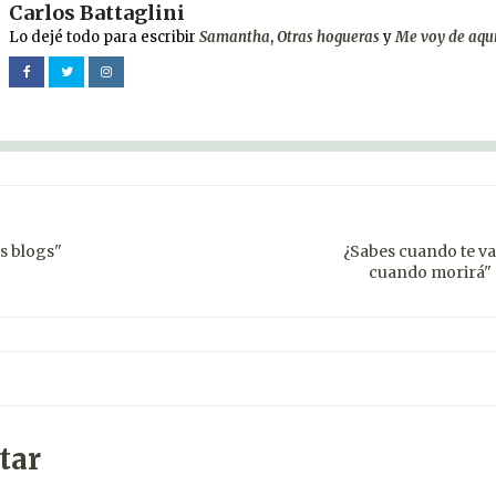
Carlos Battaglini
Lo dejé todo para escribir
Samantha
,
Otras hogueras
y
Me voy de aqu
os blogs"
¿Sabes cuando te va
cuando morirá" 
tar