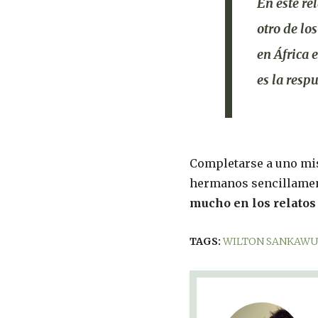
En este re
otro de los
en África 
es la respu
Completarse a uno mis
hermanos sencillament
mucho en los relatos
TAGS:
WILTON SANKAW