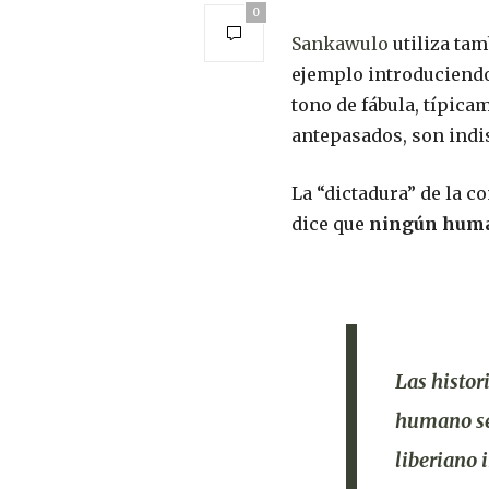
0
Sankawulo
utiliza ta
ejemplo introduciendo 
tono de fábula, típica
antepasados, son indis
La “dictadura” de la c
dice que
ningún human
Las histor
humano se
liberiano 