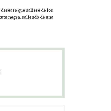
 desease que saliese de los
tuta negra, saliendo de una
í
.