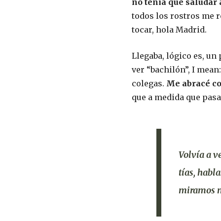
no tenía que saludar 
todos los rostros me r
tocar, hola Madrid.
Llegaba, lógico es, un
ver “bachilón”, I mean
colegas.
Me abracé con
que a medida que pasan
Volvía a v
tías, habl
miramos 