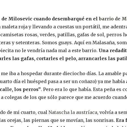
 de Milosevic cuando desembarqué en el
barrio de 
 maleta roja y llevando a cuestas un portátil, me adent
camisetas rosas, verdes, patillas, gafas de sol, perros h
eras y setenteras. Somos guays. Aquí en Malasaña, somo
piecita no le vendría nada mal a este barrio.
Una redadit
arles las gafas, cortarles el pelo, arrancarles las pat
e me iba a hospedar durante dieciocho días. La amable p
cuarto día el huésped pasa a ser un coñazo) ya me había
 calle, los perros”
. Pero era lo que había. Esta peña es 
 a colegas de los que sólo parece que me acuerdo cuando
ado de mi cuarto, cual
Natascha la austríaca
, volvía a sen
las orejas, las piernas que se movían, las sonrisas.
Era 