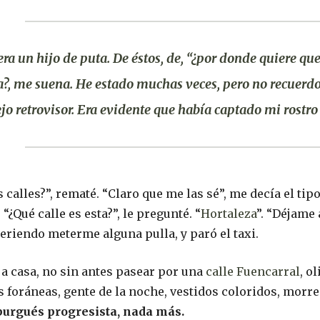
era un hijo de puta.
De éstos, de,
“¿por donde quiere que 
?, me suena.
He estado muchas veces, pero no recuerd
ejo retrovisor. Era evidente que había captado mi rostr
s calles?”, rematé. “Claro que me las sé”, me decía el tip
 “¿Qué calle es esta?”, le pregunté. “
Hortaleza
”. “Déjame 
eriendo meterme alguna pulla, y paró el taxi.
é a casa, no sin antes pasear por una
calle Fuencarral
, o
s foráneas, gente de la noche, vestidos coloridos, morr
burgués progresista, nada más.