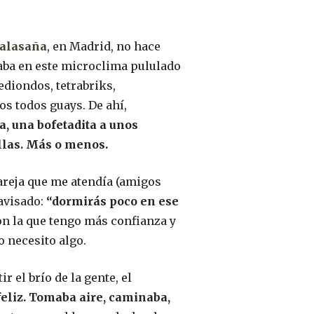
Malasaña
, en Madrid, no hace
raba en este microclima pululado
ediondos, tetrabriks,
s todos guays. De ahí,
a, una bofetadita a unos
illas. Más o menos.
areja que me atendía (amigos
 avisado:
“dormirás poco en ese
con la que tengo más confianza y
 necesito algo.
tir el brío de la gente, el
feliz. Tomaba aire, caminaba,