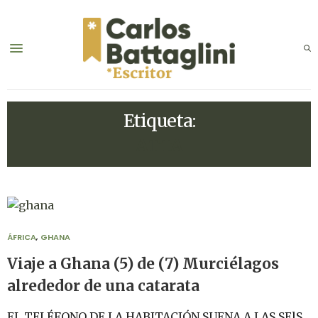
Etiqueta:
ATTA
ÁFRICA
,
GHANA
Viaje a Ghana (5) de (7) Murciélagos
alrededor de una catarata
EL TELÉFONO DE LA HABITACIÓN SUENA A LAS SElS