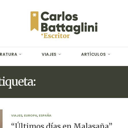
ERATURA
VIAJES
ARTÍCULOS
tiqueta:
RICHARD DEAC
VIAJES
,
EUROPA
,
ESPAÑA
“Últimos días en Malasaña”