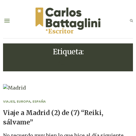
Etiqueta:
BORAT
VIAJES
,
EUROPA
,
ESPAÑA
Viaje a Madrid (2) de (7) “Reiki,
sálvame”
No recuerdo muy bien lo que hice al día siguiente.